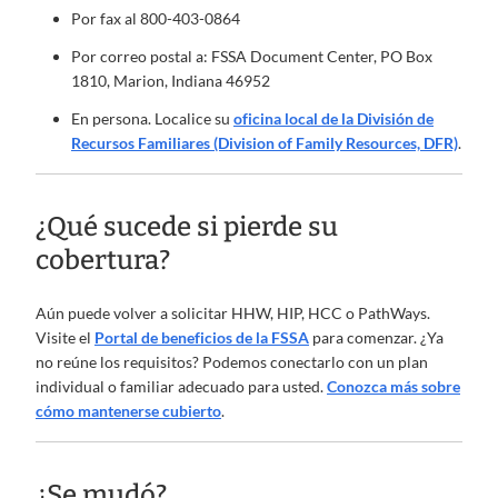
Por fax al 800-403-0864
Por correo postal a: FSSA Document Center, PO Box
1810, Marion, Indiana 46952
En persona. Localice su
oficina local de la División de
Recursos Familiares (Division of Family Resources, DFR)
.
¿Qué sucede si pierde su
cobertura?
Aún puede volver a solicitar HHW, HIP, HCC o PathWays.
Visite el
Portal de beneficios de la FSSA
para comenzar. ¿Ya
no reúne los requisitos? Podemos conectarlo con un plan
individual o familiar adecuado para usted.
Conozca más sobre
cómo mantenerse cubierto
.
¿Se mudó?