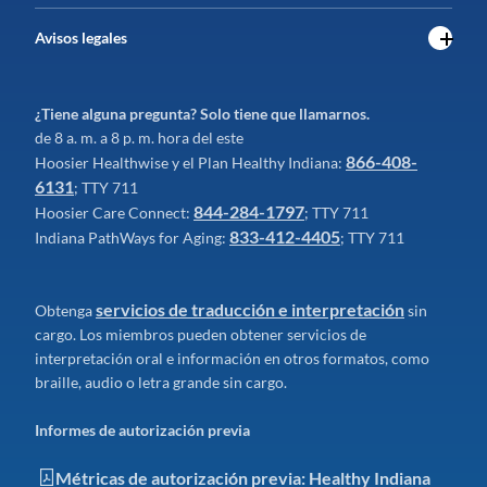
Avisos legales
¿Tiene alguna pregunta? Solo tiene que llamarnos.
de 8 a. m. a 8 p. m. hora del este
866-408-
Hoosier Healthwise y el Plan Healthy Indiana:
6131
; TTY 711
844-284-1797
Hoosier Care Connect:
; TTY 711
833-412-4405
Indiana PathWays for Aging:
; TTY 711
servicios de traducción e interpretación
Obtenga
sin
cargo. Los miembros pueden obtener servicios de
interpretación oral e información en otros formatos, como
braille, audio o letra grande sin cargo.
Informes de autorización previa
Métricas de autorización previa: Healthy Indiana