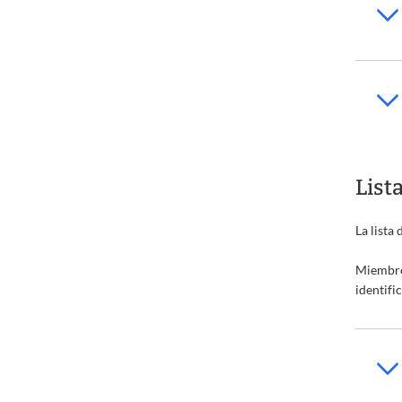
List
La lista
Miembro
identifi