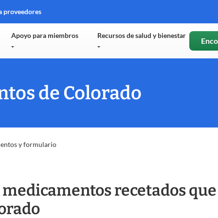
a proveedores
e
Apoyo para miembros
Recursos de salud y bienestar
Enco
tana
va
ntos de Colorado
entos y formulario
 medicamentos recetados que 
orado