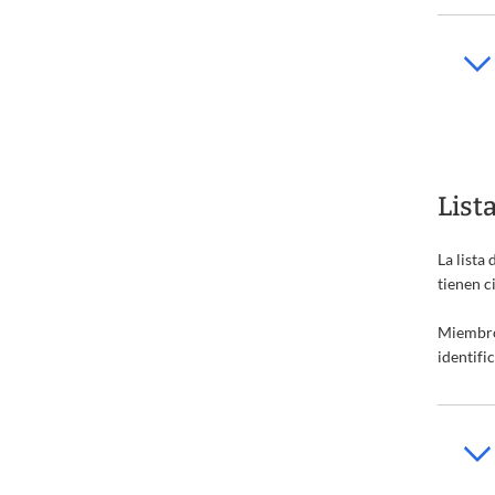
List
La lista
tienen c
Miembro
identifi