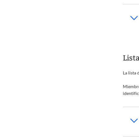
List
La lista
Miembro
identifi