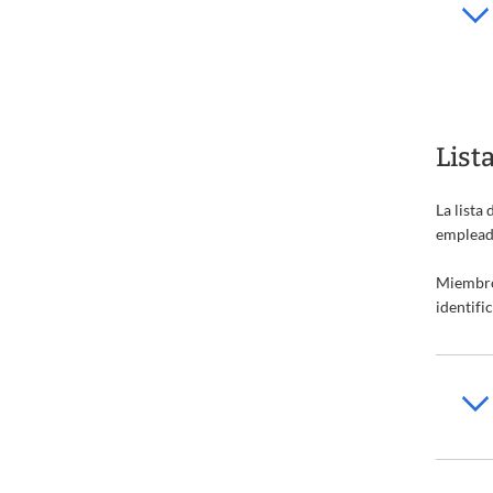
List
La lista
emplead
Miembro
identifi