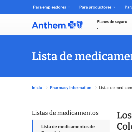
.
Para empleadores
Para productores
Par
Se
abr
Planes de seguro
en
una
ven
nue
Lista de medicame
Inicio
Pharmacy Information
Listas de medicam
Listas de medicamentos
Los
Col
Lista de medicamentos de