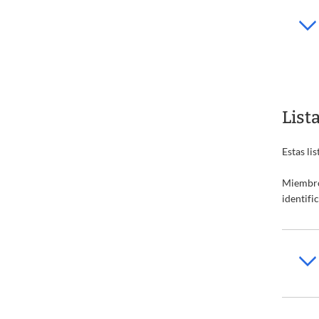
List
Estas li
Miembro
identifi