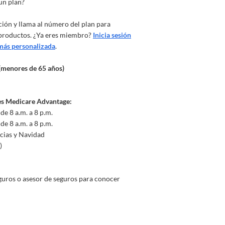
un plan?
ción y llama al número del plan para
productos. ¿Ya eres miembro?
Inicia sesión
 más personalizada
.
 (menores de 65 años)
es Medicare Advantage:
de 8 a.m. a 8 p.m.
de 8 a.m. a 8 p.m.
cias y Navidad
)
guros o asesor de seguros para conocer