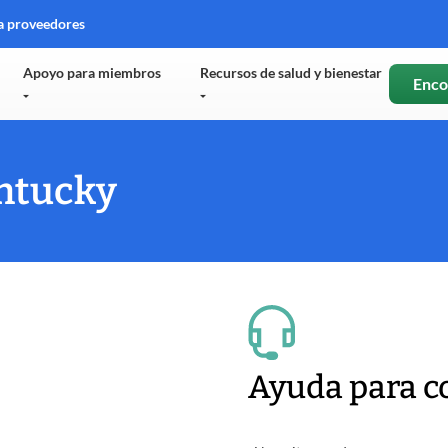
a proveedores
e
Apoyo para miembros
Recursos de salud y bienestar
Enco
tana
va
ntucky
Ayuda para 