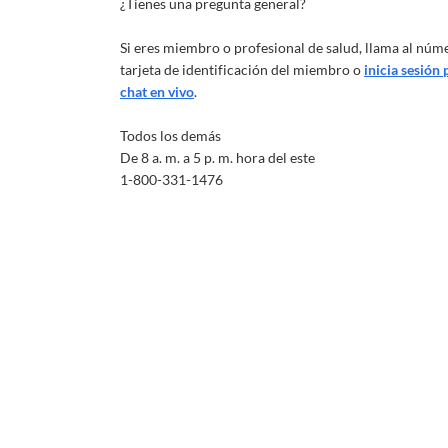
¿Tienes una pregunta general?
Si eres miembro o profesional de salud, llama al núm
tarjeta de identificación del miembro o
inicia sesión
chat en vivo
.
Todos los demás
De 8 a. m. a 5 p. m. hora del este
1-800-331-1476