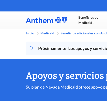
Beneficios de
Medicaid
Inicio
Medicaid
Beneficios adicionales con An
Próximamente: Los apoyos y servicios
Apoyos y servicios
Su plan de Nevada Medicaid ofrece apoyo para