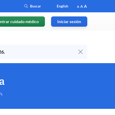
A
English
A
A
ntrar cuidado médico
Iniciar sesión
26.
da
n.