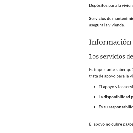
Depósitos para la vivie
Servicios de mantenimie
asegura la vivienda.
Información 
Los servicios d
Es importante saber qué 
trata de apoyo para la v
El apoyo y los serv
La disponibilidad 
Es su responsabili
El apoyo
no cubre
pagos 