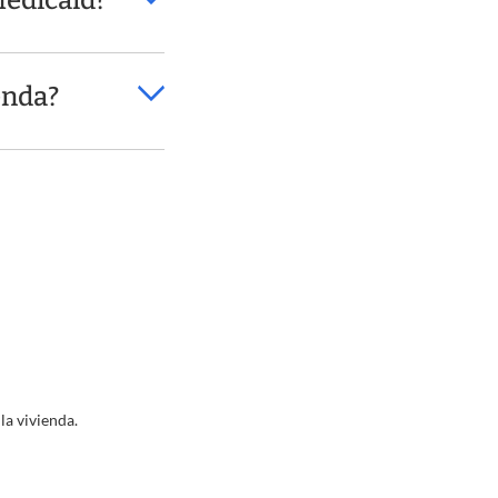
Medicaid?
enda?
la vivienda.