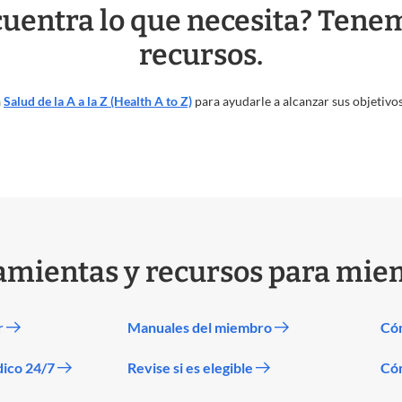
uentra lo que necesita? Ten
recursos.
a
Salud de la A a la Z (Health A to Z)
para ayudarle a alcanzar sus objetivos
amientas y recursos para mie
r
Manuales del miembro
Cóm
dico 24/7
Revise si es elegible
Có