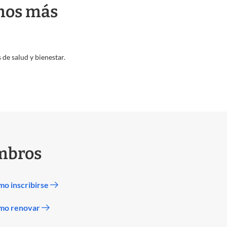
emos más
 de salud y bienestar.
mbros
o inscribirse
mo renovar