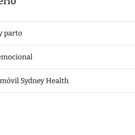
erlo
 parto
emocional
 móvil Sydney Health