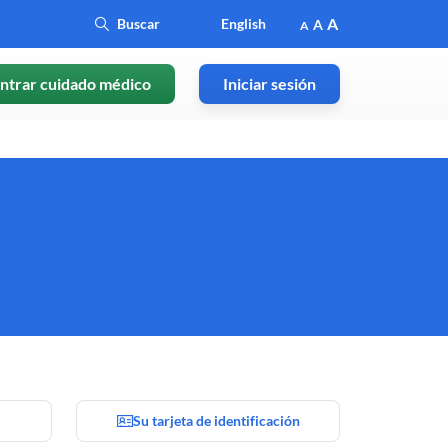
A
English
A
A
ntrar cuidado médico
Iniciar sesión
Su tarjeta de identificación