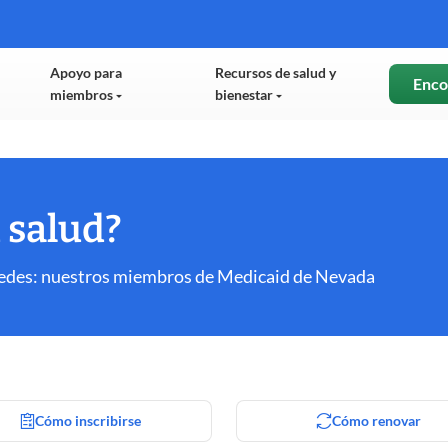
Apoyo para
Recursos de salud y
Enco
miembros
bienestar
 salud?
tedes: nuestros miembros de Medicaid de Nevada
Cómo inscribirse
Cómo renovar