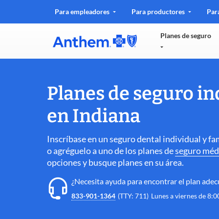
.
Para empleadores
Para productores
Par
Ope
in
Planes de seguro
new
win
Planes de seguro in
en Indiana
Inscríbase en un seguro dental individual y f
o agréguelo a uno de los planes de
seguro méd
opciones y busque planes en su área.
¿Necesita ayuda para encontrar el plan adec
833-901-1364
(TTY: 711)
Lunes a viernes de 8:00