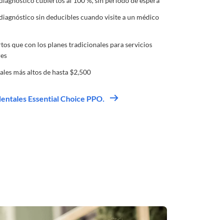
diagnóstico cubiertos al 100 %, sin periodo de espera
diagnóstico sin deducibles cuando visite a un médico
os que con los planes tradicionales para servicios
res
les más altos de hasta $2,500
dentales Essential Choice PPO.