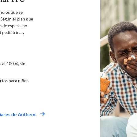
icios que se
 Según el plan que
s de espera, no
d pediátrica y
 al 100 %, sin
rtos para niños
liares de Anthem.