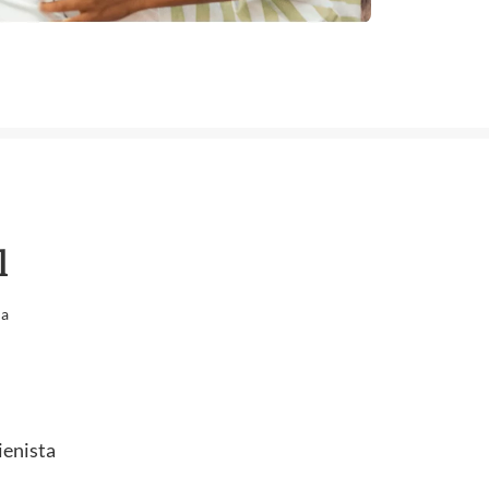
l
la
ienista