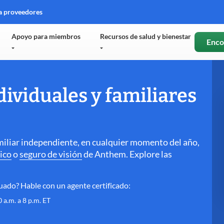
a proveedores
ns
Apoyo para miembros
Recursos de salud y bienestar
Enco
dow
dividuales y familiares
amiliar independiente, en cualquier momento del año,
ico
o
seguro de visión
de Anthem. Explore las
uado? Hable con un agente certificado:
 a.m. a 8 p.m. ET