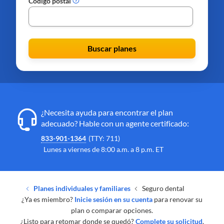
Código postal
Buscar planes
¿Necesita ayuda para encontrar el plan
adecuado? Hable con un agente certificado:
833-901-1364
(TTY: 711)
Lunes a viernes de 8:00 a.m. a 8 p.m. ET
Planes individuales y familiares
Seguro dental
¿Ya es miembro?
Inicie sesión en su cuenta
para renovar su
plan o comparar opciones.
¿Listo para retomar donde se quedó?
Complete su solicitud
.