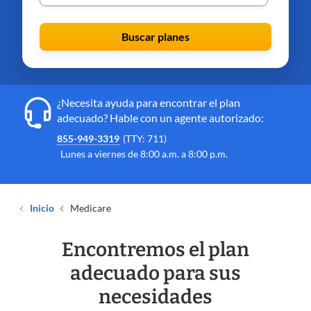
Buscar planes
¿Necesita ayuda para encontrar el plan
adecuado? Hable con un agente autorizado:
855-949-3319
(TTY: 711)
Lunes a viernes de 8:00 a.m. a 8:00 p.m.
Inicio
Medicare
Encontremos el plan
adecuado para sus
necesidades