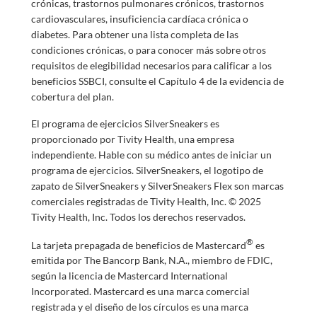
crónicas, trastornos pulmonares crónicos, trastornos
cardiovasculares, insuficiencia cardíaca crónica o
diabetes. Para obtener una lista completa de las
condiciones crónicas, o para conocer más sobre otros
requisitos de elegibilidad necesarios para calificar a los
beneficios SSBCI, consulte el Capítulo 4 de la evidencia de
cobertura del plan.
El programa de ejercicios SilverSneakers es
proporcionado por Tivity Health, una empresa
independiente. Hable con su médico antes de iniciar un
programa de ejercicios. SilverSneakers, el logotipo de
zapato de SilverSneakers y SilverSneakers Flex son marcas
comerciales registradas de Tivity Health, Inc. © 2025
Tivity Health, Inc. Todos los derechos reservados.
®
La tarjeta prepagada de beneficios de Mastercard
es
emitida por The Bancorp Bank, N.A., miembro de FDIC,
según la licencia de Mastercard International
Incorporated. Mastercard es una marca comercial
registrada y el diseño de los círculos es una marca