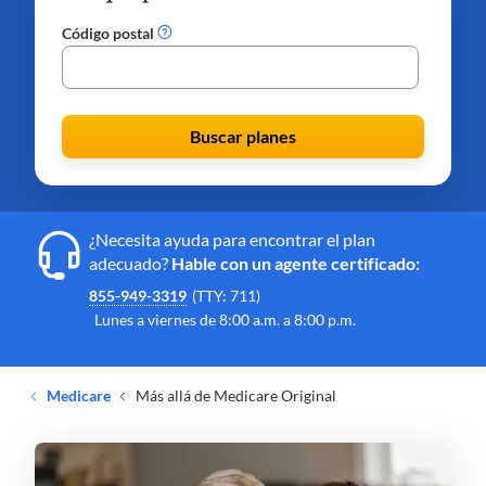
Código postal
Buscar planes
¿Necesita ayuda para encontrar el plan
adecuado?
Hable con un agente certificado:
855-949-3319
(TTY: 711)
Lunes a viernes de 8:00 a.m. a 8:00 p.m.
Medicare
Más allá de Medicare Original