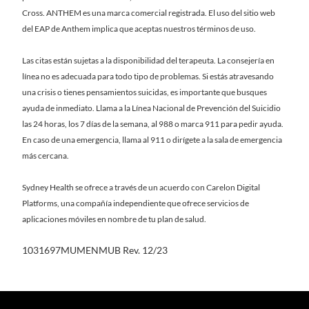
Cross. ANTHEM es una marca comercial registrada. El uso del sitio web
del EAP de Anthem implica que aceptas nuestros términos de uso.
Las citas están sujetas a la disponibilidad del terapeuta. La consejería en
línea no es adecuada para todo tipo de problemas. Si estás atravesando
una crisis o tienes pensamientos suicidas, es importante que busques
ayuda de inmediato. Llama a la Línea Nacional de Prevención del Suicidio
las 24 horas, los 7 días de la semana, al 988 o marca 911 para pedir ayuda.
En caso de una emergencia, llama al 911 o dirígete a la sala de emergencia
más cercana.
Sydney Health se ofrece a través de un acuerdo con Carelon Digital
Platforms, una compañía independiente que ofrece servicios de
aplicaciones móviles en nombre de tu plan de salud.
1031697MUMENMUB Rev. 12/23