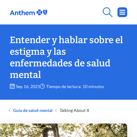
Entender y hablar sobre el
estigma y las
enfermedades de salud
mental
Sep 16, 2021
Tiempo de lectura: 10 minutos
Guía de salud mental
Talking About It