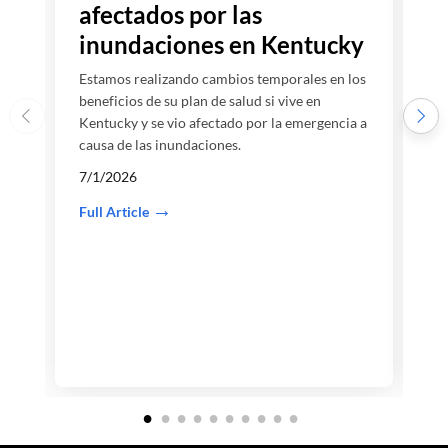
afectados por las
q
inundaciones en Kentucky
Estamos realizando cambios temporales en los
E
beneficios de su plan de salud si vive en
s
Kentucky y se vio afectado por la emergencia a
n
causa de las inundaciones.
a
s
7/1/2026
m
Full Article
6
F