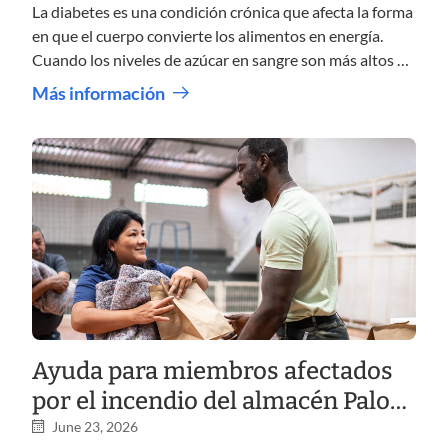
La diabetes es una condición crónica que afecta la forma
en que el cuerpo convierte los alimentos en energía.
Cuando los niveles de azúcar en sangre son más altos de
lo normal, puede aumentar el riesgo de problemas como
Más información
la enfermedad cardíaca, la enfermedad renal, la pérdida
de la visión y la lesión nerviosa. Con el cuidado, la
educación y el apoyo de farmacia adecuados, muchas
personas manejan con éxito la diabetes y protegen su
salud a largo plazo.
Ayuda para miembros afectados
por el incendio del almacén Palos
en Los Angeles, California
June 23, 2026