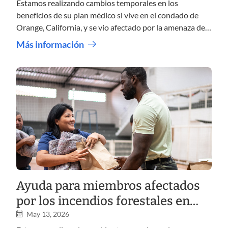
California
Estamos realizando cambios temporales en los
beneficios de su plan médico si vive en el condado de
Orange, California, y se vio afectado por la amenaza de
una explosión de un tanque químico en Garden Grove.
Más información
Ayuda para miembros afectados
por los incendios forestales en
Georgia
May 13, 2026