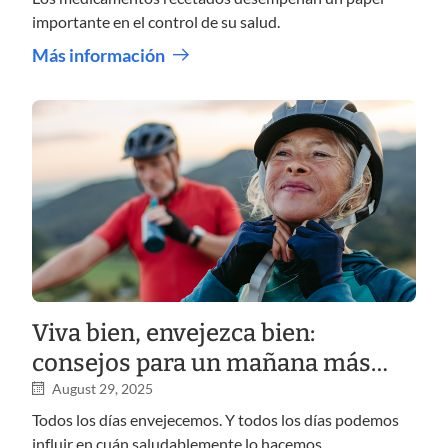
importante en el control de su salud.
Más información
Viva bien, envejezca bien:
consejos para un mañana más
saludable
August 29, 2025
Todos los días envejecemos. Y todos los días podemos
influir en cuán saludablemente lo hacemos.