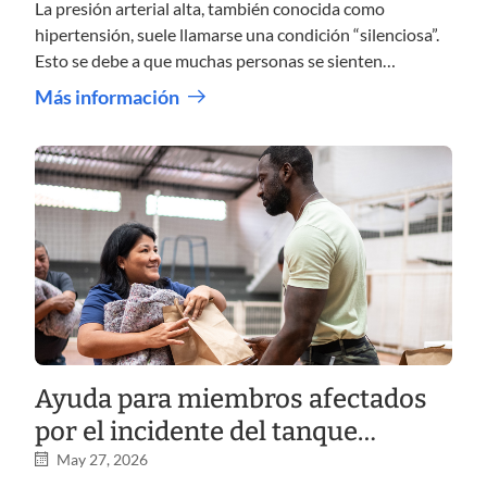
La presión arterial alta, también conocida como
hipertensión, suele llamarse una condición “silenciosa”.
Esto se debe a que muchas personas se sienten
completamente bien, incluso cuando su presión arterial
Más información
es más alta de lo que debería ser.
Ayuda para miembros afectados
por el incidente del tanque
químico en Garden Grove,
May 27, 2026