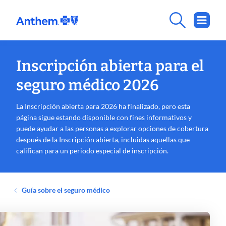
Inscripción abierta para el
seguro médico 2026
La Inscripción abierta para 2026 ha finalizado, pero esta
página sigue estando disponible con fines informativos y
puede ayudar a las personas a explorar opciones de cobertura
después de la Inscripción abierta, incluidas aquellas que
califican para un periodo especial de inscripción.
Guía sobre el seguro médico