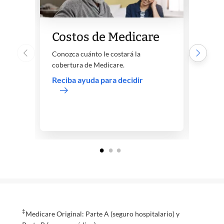
¿Qu
Costos de Medicare
Ori
Conozca cuánto le costará la
cobertura de Medicare.
Infór
Parte
Reciba ayuda para decidir
sobre 
Acer
‡
Medicare Original: Parte A (seguro hospitalario) y