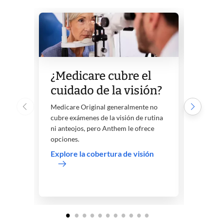
¿Medicare cubre el
¿Me
cuidado de la visión?
cui
Medicare Original generalmente no
¿Cuál
cubre exámenes de la visión de rutina
denta
ni anteojos, pero Anthem le ofrece
Medic
opciones.
opcio
de Me
Explore la cobertura de visión
Explo